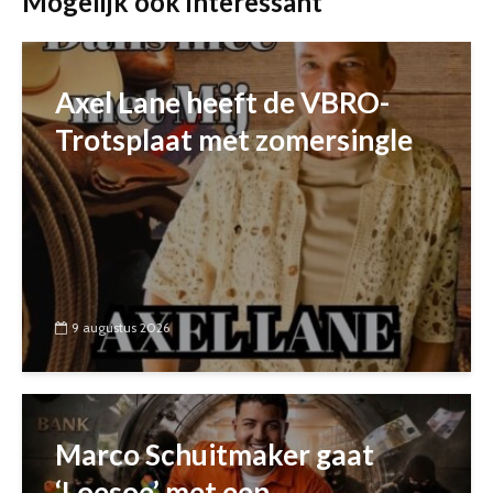
Mogelijk ook interessant
Axel Lane heeft de VBRO-
Trotsplaat met zomersingle
9 augustus 2026
Marco Schuitmaker gaat
‘Loesoe’ met een