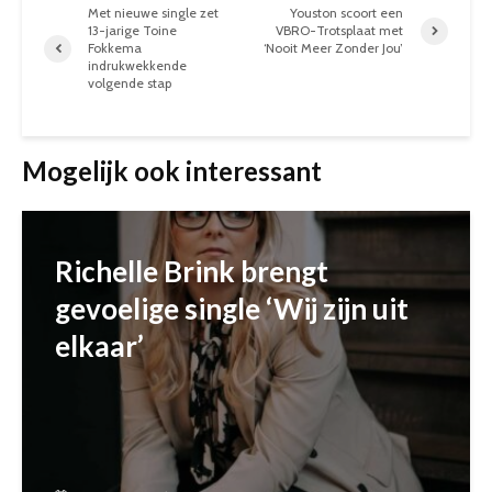
Met nieuwe single zet
Youston scoort een
13-jarige Toine
VBRO-Trotsplaat met
Fokkema
‘Nooit Meer Zonder Jou’
indrukwekkende
volgende stap
Mogelijk ook interessant
Richelle Brink brengt
gevoelige single ‘Wij zijn uit
elkaar’