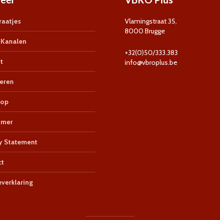
aatjes
Vlamingstraat 35,
8000 Brugge
Kanalen
+32(0)50/333.383
t
info@vbroplus.be
eren
op
imer
y Statement
ct
verklaring