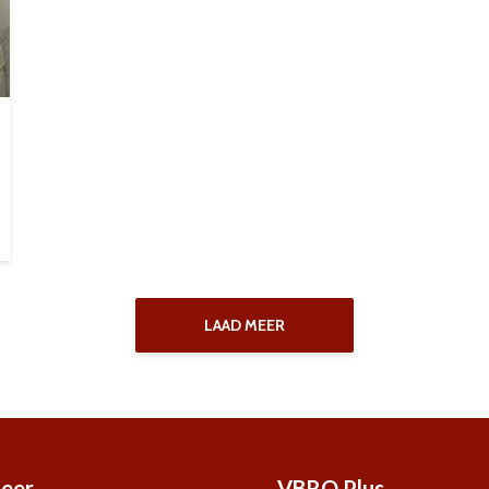
LAAD MEER
eer
VBRO Plus