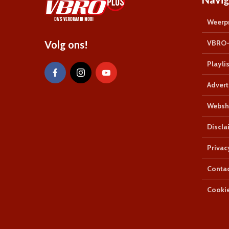
Weerpr
Volg ons!
VBRO-
Playlis
Advert
Websh
Discla
Privac
Conta
Cookie