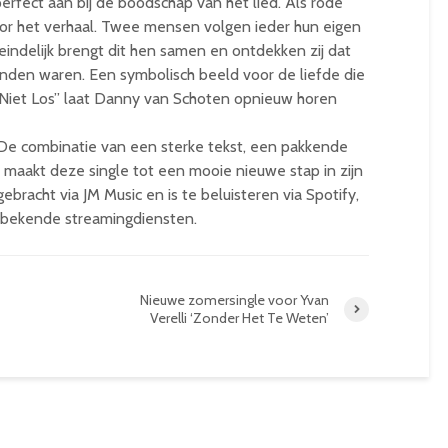
perfect aan bij de boodschap van het lied. Als rode
door het verhaal. Twee mensen volgen ieder hun eigen
eindelijk brengt dit hen samen en ontdekken zij dat
onden waren. Een symbolisch beeld voor de liefde die
 Niet Los” laat Danny van Schoten opnieuw horen
. De combinatie van een sterke tekst, een pakkende
 maakt deze single tot een mooie nieuwe stap in zijn
gebracht via JM Music en is te beluisteren via Spotify,
 bekende streamingdiensten.
Nieuwe zomersingle voor Yvan
Verelli ‘Zonder Het Te Weten’