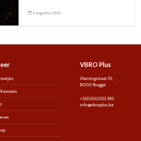
6 augustus 2026
eer
VBRO Plus
aatjes
Vlamingstraat 35,
8000 Brugge
Kanalen
+32(0)50/333.383
t
info@vbroplus.be
eren
op