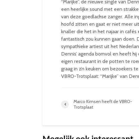
“Marijke”, de nieuwe single van Den
een heerlijke sound met een strakk
van deze goedlachse zanger. Alle ingr
hoofd zitten en gaat er niet meer ui
knaller die het in het najaar in cafés
fantastisch zou kunnen gaan doen. De
sympathieke artiest uit het Nederla
Dennis’ agenda bomvol en heeft hij 
eigen restaurant in de potten te roe
graag in z’n keuken om bezoekers t
VBRO-Trotsplaat: “Marijke” van Den
Marco Kimsen heeft de VBRO-
Trotsplaat
Mogelijk ook interessant