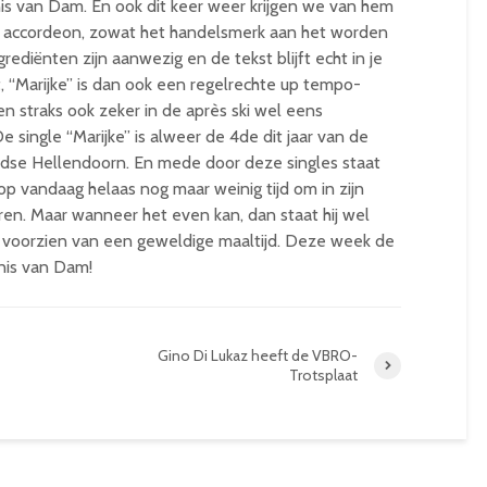
nis van Dam. En ook dit keer weer krijgen we van hem
e accordeon, zowat het handelsmerk aan het worden
ediënten zijn aanwezig en de tekst blijft echt in je
t, “Marijke” is dan ook een regelrechte up tempo-
 en straks ook zeker in de après ski wel eens
 single “Marijke” is alweer de 4de dit jaar van de
ndse Hellendoorn. En mede door deze singles staat
op vandaag helaas nog maar weinig tijd om in zijn
ren. Maar wanneer het even kan, dan staat hij wel
e voorzien van een geweldige maaltijd. Deze week de
nis van Dam!
Gino Di Lukaz heeft de VBRO-
Trotsplaat