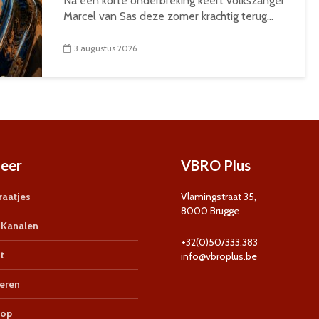
Na een korte onderbreking keert volkszanger
Marcel van Sas deze zomer krachtig terug...
3 augustus 2026
eer
VBRO Plus
aatjes
Vlamingstraat 35,
8000 Brugge
Kanalen
+32(0)50/333.383
t
info@vbroplus.be
eren
op