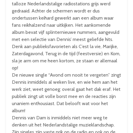
talloze Nederlandstalige radiostations grijs werd
gedraaid. Achter de schermen wordt er dus
ondertussen keihard gewerkt aan een album waar
fans reikhalzend naar uitkijken. Het aankomende
album bevat vijf splinternieuwe nummers, aangevuld
met een selectie van Dennis’ meest geliefde hits.
Denk aan publieksfavorieten als C’est la vie, Marijke,
Zaterdagavond, Terug in de tijd (feestversie) en Kom,
sla je arm om me heen kortom, ze staan er allemaal
op!
De nieuwe single “Avond om nooit te vergeten” zingt
Dennis inmiddels al weken live, en wie hem aan het
werk ziet, weet genoeg: overal gaat het dak eraf. Het
publiek zingt uit volle borst mee en de reacties zijn
unaniem enthousiast. Dat belooft wat voor het
album!
Dennis van Dam is inmiddels niet meer weg te
denken uit het Nederlandstalige muzieklandschap.
Zijn singles zijn vaste prik op de radio en ook op de