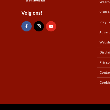
Weerpr
Volg ons!
VBRO-
Playlis
Advert
Websh
Discla
Privac
Conta
Cookie