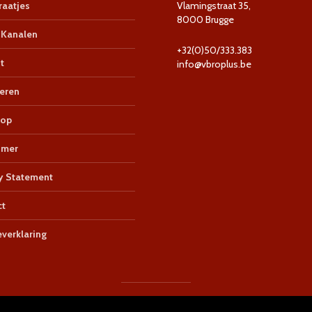
aatjes
Vlamingstraat 35,
8000 Brugge
Kanalen
+32(0)50/333.383
t
info@vbroplus.be
eren
op
imer
y Statement
ct
verklaring