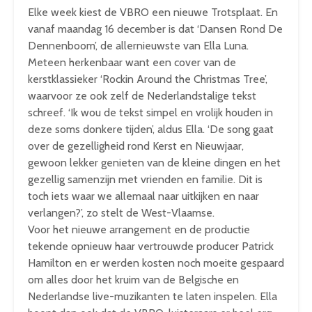
Elke week kiest de VBRO een nieuwe Trotsplaat. En
vanaf maandag 16 december is dat ‘Dansen Rond De
Dennenboom’, de allernieuwste van
Ella
Luna.
Meteen herkenbaar want
een cover van de
kerstklassieker ‘Rockin Around the Christmas Tree’,
waarvoor ze ook zelf de Nederlandstalige tekst
schreef. ‘Ik wou de tekst simpel en vrolijk houden in
deze soms donkere tijden’, aldus
Ella
. ‘De song gaat
over de gezelligheid rond Kerst en Nieuwjaar,
gewoon lekker genieten van de kleine dingen en het
gezellig samenzijn met vrienden en familie. Dit is
toch iets waar we allemaal naar uitkijken en naar
verlangen?’, zo stelt de West-Vlaamse.
Voor het nieuwe arrangement en de productie
tekende opnieuw haar vertrouwde producer Patrick
Hamilton en er werden kosten noch moeite gespaard
om alles door het kruim van de Belgische en
Nederlandse live-muzikanten te laten inspelen.
Ella