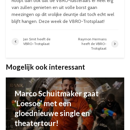
hoopt dan ook dat de VBRO-luisteraars er heel erg
van zullen genieten en uit volle borst gaan
meezingen op dit vrolijke deuntje dat toch echt wel
blijft hangen. Deze week de VBRO-Trotsplaat!
Jan Smit heeft de
Raymon Hermans
VBRO-Trotsplaat
heeft de VBRO-
Trotsplaat
Mogelijk ook interessant
Marco Schuitmaker gaat
‘Loesoe’ met een
gloednieuwe single en
theatertour!