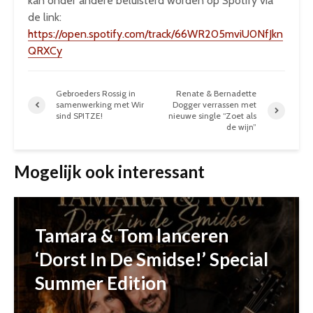
kan onder andere beluisterd worden op Spotify via
de link:
https://open.spotify.com/track/66WR205mviU0NfJkn
QRXCy
Gebroeders Rossig in
Renate & Bernadette
samenwerking met Wir
Dogger verrassen met
sind SPITZE!
nieuwe single “Zoet als
de wijn”
Mogelijk ook interessant
Tamara & Tom lanceren
‘Dorst In De Smidse!’ Special
Summer Edition