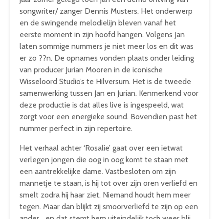
songwriter/ zanger Dennis Musters. Het onderwerp
en de swingende melodielijn bleven vanaf het
eerste moment in zijn hoofd hangen. Volgens Jan
laten sommige nummers je niet meer los en dit was
er zo ??n. De opnames vonden plaats onder leiding
van producer Jurian Mooren in de iconische
Wisseloord Studio’s te Hilversum. Het is de tweede
samenwerking tussen Jan en Jurian. Kenmerkend voor
deze productie is dat alles live is ingespeeld, wat
zorgt voor een energieke sound. Bovendien past het
nummer perfect in zijn repertoire.
Het verhaal achter ‘Rosalie’ gaat over een ietwat
verlegen jongen die oog in oog komt te staan met
een aantrekkelijke dame. Vastbesloten om zijn
mannetje te staan, is hij tot over zijn oren verliefd en
smelt zodra hij haar ziet. Niemand houdt hem meer
tegen. Maar dan blijkt zij smoorverliefd te zijn op een
ander… en dat stemt hem uiteindelijk toch weer blij.