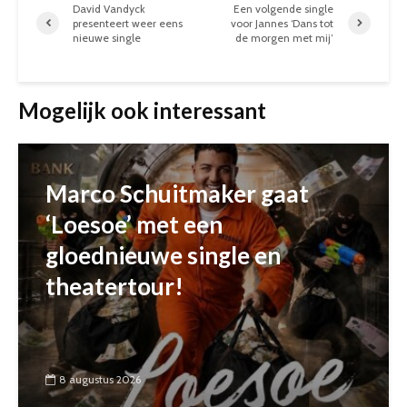
David Vandyck
Een volgende single
presenteert weer eens
voor Jannes ‘Dans tot
nieuwe single
de morgen met mij’
Mogelijk ook interessant
Marco Schuitmaker gaat
‘Loesoe’ met een
gloednieuwe single en
theatertour!
8 augustus 2026