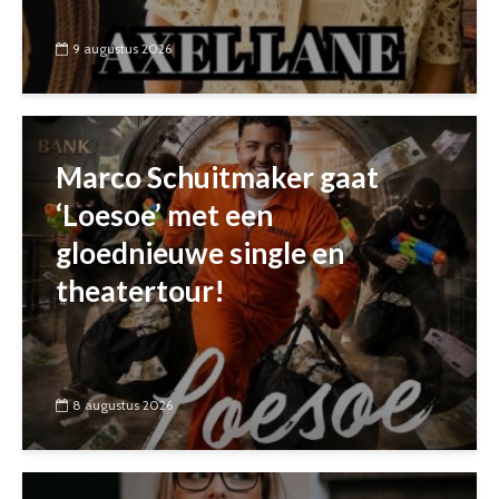
9 augustus 2026
Marco Schuitmaker gaat
‘Loesoe’ met een
gloednieuwe single en
theatertour!
8 augustus 2026