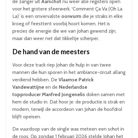
de zanger uit
Aarschot
nu weer alle registers open
voor het grotere sfeerwerk. ‘Comment Ça Va (Oh La
La)’ is een onvervalste
oorwurm
die je straks in elke
kroeg of feesttent voorbij hoort komen. Het is
precies de energie die we van Johan gewend zijn,
maar dan weer net dat tikkeltje scherper.
De hand van de meesters
Voor deze track riep Johan de hulp in van twee
mannen die hun sporen in het ambiance-circuit allang
verdiend hebben. De
Vlaamse
Patrick
Vandewattijne
en de
Nederlandse
topproducer
Manfred Jongenelis
doken samen met
hem de studio in. Dat hoor je: de productie is strak en
modern, terwijl de accordeon van Johan de hoofdrol
blijft opeisen.
De vuurdoop van de single was meteen een schot in
de roos. Op zondag 1 februari 2026 stelde Johan het