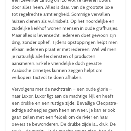
een zevende zintuig om zo vlot te laveren dwars
door alles heen. Alles is daar, van de grootste luxe
tot regelrechte armtierigheid. Sommige vervallen
huizen dienen als vuilnisbelt. Op het noordelijke en
zuidelijke kerkhof wonen mensen in oude grafhuisjes.
Maar alles is levensecht, iedereen doet gewoon zijn
ding, zonder ophef. Tijdens opstoppingen helpt men
elkaar, iedereen praat er met iedereen. Wel wil men
je natuurlijk allerlei diensten of producten
aansmeren. Enkele vriendelijke doch gevatte
Arabische zinnetjes kunnen zeggen helpt om
verkopers tactvol te doen afhaken.
Vervolgens met de nachttrein – een oude glorie –
naar Luxor. Luxor ligt aan de machtige Nijl en heeft
een drukke en een rustige zijde. Bevallige Cleopatra-
achtige scheepjes gaan heen en weer. Je kan er ook
gaan zeilen met een feloek om de rivier en haar
oevers te bewonderen. De drukke zijde is… druk. De