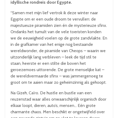
idyllische rondreis door Egypte.
“Samen met mijn lief vertrok ik deze winter naar
Egypte om er een oude droom te vervullen: de
majestueuze piramiden zien én de mysterieuze sfinx.
Ondanks het tumult van de vele toeristen konden
we de eeuwigheid voelen op de grote zandvlakte. En
in de grafkamer van het enige nog bestaande
wereldwonder, de piramide van Cheops – waarin we
uitzonderlijk lang verbleven – leek de tijd stil te
staan, heerste er een stilte die boven het
geroezemoes uittorende. De grote menselijke kat –
de wereldvermaarde sfinx – was jammergenoeg te
groot om te aaien maar zo geheimzinnig als gehoopt.
Na Gizeh, Caïro. De hustle en bustle van een
reuzenstad waar alles onwaarschijnlijk organisch door
elkaar loopt, dieren, auto’s, mensen… Eén grote
charmante chaos. Men beschikt er ongetwijfeld over