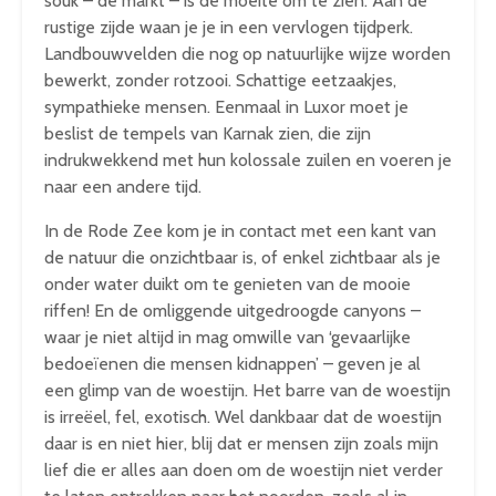
souk – de markt – is de moeite om te zien. Aan de
rustige zijde waan je je in een vervlogen tijdperk.
Landbouwvelden die nog op natuurlijke wijze worden
bewerkt, zonder rotzooi. Schattige eetzaakjes,
sympathieke mensen. Eenmaal in Luxor moet je
beslist de tempels van Karnak zien, die zijn
indrukwekkend met hun kolossale zuilen en voeren je
naar een andere tijd.
In de Rode Zee kom je in contact met een kant van
de natuur die onzichtbaar is, of enkel zichtbaar als je
onder water duikt om te genieten van de mooie
riffen! En de omliggende uitgedroogde canyons –
waar je niet altijd in mag omwille van ‘gevaarlijke
bedoeïenen die mensen kidnappen’ – geven je al
een glimp van de woestijn. Het barre van de woestijn
is irreëel, fel, exotisch. Wel dankbaar dat de woestijn
daar is en niet hier, blij dat er mensen zijn zoals mijn
lief die er alles aan doen om de woestijn niet verder