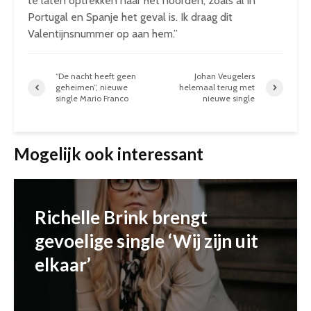
te laten optrekken naar het noorden, zoals al in
Portugal en Spanje het geval is. Ik draag dit
Valentijnsnummer op aan hem.”
“De nacht heeft geen
Johan Veugelers
geheimen”, nieuwe
helemaal terug met
single Mario Franco
nieuwe single
Mogelijk ook interessant
Richelle Brink brengt
gevoelige single ‘Wij zijn uit
elkaar’