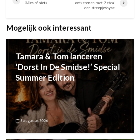
‘Alles of niets’
ontketenen met ‘Zebra’
een streepjeshype
Mogelijk ook interessant
Tamara & Tom lanceren
‘Dorst In De Smidse!’ Special
Summer Edition
6 augustus 2026