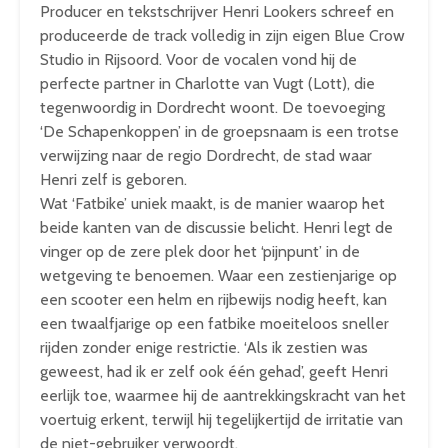
Producer en tekstschrijver Henri Lookers schreef en
produceerde de track volledig in zijn eigen Blue Crow
Studio in Rijsoord. Voor de vocalen vond hij de
perfecte partner in Charlotte van Vugt (Lott), die
tegenwoordig in Dordrecht woont. De toevoeging
‘De Schapenkoppen’ in de groepsnaam is een trotse
verwijzing naar de regio Dordrecht, de stad waar
Henri zelf is geboren.
Wat ‘Fatbike’ uniek maakt, is de manier waarop het
beide kanten van de discussie belicht. Henri legt de
vinger op de zere plek door het ‘pijnpunt’ in de
wetgeving te benoemen. Waar een zestienjarige op
een scooter een helm en rijbewijs nodig heeft, kan
een twaalfjarige op een fatbike moeiteloos sneller
rijden zonder enige restrictie. ‘Als ik zestien was
geweest, had ik er zelf ook één gehad’, geeft Henri
eerlijk toe, waarmee hij de aantrekkingskracht van het
voertuig erkent, terwijl hij tegelijkertijd de irritatie van
de niet-gebruiker verwoordt.