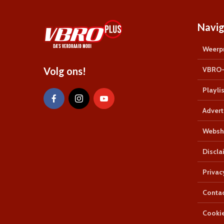
Navig
Weerpr
Volg ons!
VBRO-
Playlis
Advert
Websh
Discla
Privac
Conta
Cookie