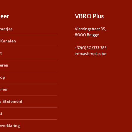
eer
VBRO Plus
aatjes
Vlamingstraat 35,
8000 Brugge
Kanalen
+32(0)50/333.383
t
info@vbroplus.be
eren
op
imer
y Statement
ct
verklaring