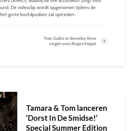
ers (ANRO), waarbij de live accordeon zorgt voor
ound. De videoclip wordt opgenomen tijdens de
 het grote hoofdpodium zal optreden.
Yvan Guilini en Beverley Anne
zorgen voor Brugse Keppe
Tamara & Tom lanceren
‘Dorst In De Smidse!’
Special Summer Edition