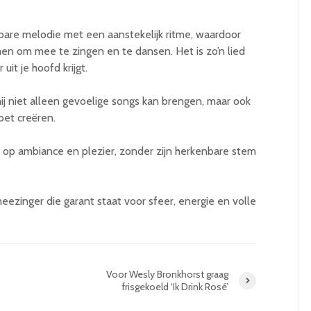
bare melodie met een aanstekelijk ritme, waardoor
en om mee te zingen en te dansen. Het is zo’n lied
uit je hoofd krijgt.
ij niet alleen gevoelige songs kan brengen, maar ook
oet creëren.
ijk op ambiance en plezier, zonder zijn herkenbare stem
meezinger die garant staat voor sfeer, energie en volle
Voor Wesly Bronkhorst graag
frisgekoeld ‘Ik Drink Rosé’