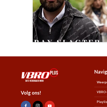
Navig
Weerpr
Volg ons!
VBRO-
Playlis