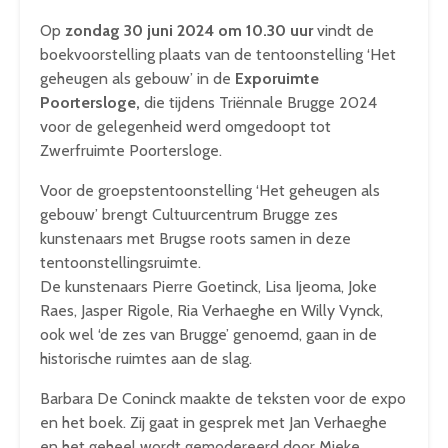
Op
zondag 30 juni 2024 om 10.30 uur
vindt de
boekvoorstelling plaats van de tentoonstelling ‘Het
geheugen als gebouw’ in de
Exporuimte
Poortersloge,
die tijdens Triënnale Brugge 2024
voor de gelegenheid werd omgedoopt tot
Zwerfruimte Poortersloge.
Voor de groepstentoonstelling ‘Het geheugen als
gebouw’ brengt Cultuurcentrum Brugge zes
kunstenaars met Brugse roots samen in deze
tentoonstellingsruimte.
De kunstenaars Pierre Goetinck, Lisa Ijeoma, Joke
Raes, Jasper Rigole, Ria Verhaeghe en Willy Vynck,
ook wel ‘de zes van Brugge’ genoemd, gaan in de
historische ruimtes aan de slag.
Barbara De Coninck maakte de teksten voor de expo
en het boek. Zij gaat in gesprek met Jan Verhaeghe
en het geheel wordt gemodereerd door Mieke