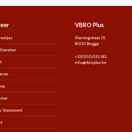
eer
VBRO Plus
aatjes
Vlamingstraat 35,
8000 Brugge
Kanalen
+32(0)50/333.383
t
info@vbroplus.be
eren
op
imer
y Statement
ct