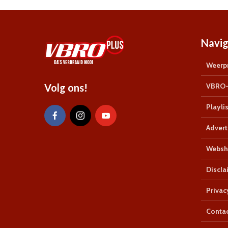
Navig
Weerpr
Volg ons!
VBRO-
Playlis
Advert
Websh
Discla
Privac
Conta