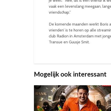
je weet: “Nee, dit is een vriend! Ik 
vaak een levenslang meegaan, lange
vriendschap.”
De komende maanden werkt Boris aan
vrienden’ is te horen op alle streami
club Radion in Amsterdam met jonge 
Transue en Guusje Smit.
Mogelijk ook interessant