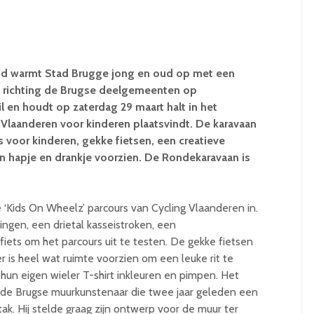
rijd warmt Stad Brugge jong en oud op met een
kt richting de Brugse deelgemeenten op
il en houdt op zaterdag 29 maart halt in het
Vlaanderen voor kinderen plaatsvindt.
De karavaan
 voor kinderen, gekke fietsen, een creatieve
en hapje en drankje voorzien. De Rondekaravaan is
 ‘Kids On Wheelz’ parcours van Cycling Vlaanderen in.
ngen, een drietal kasseistroken, een
iets om het parcours uit te testen. De gekke fietsen
er is heel wat ruimte voorzien om een leuke rit te
un eigen wieler T-shirt inkleuren en pimpen. Het
 de Brugse muurkunstenaar die twee jaar geleden een
ak. Hij stelde graag zijn ontwerp voor de muur ter