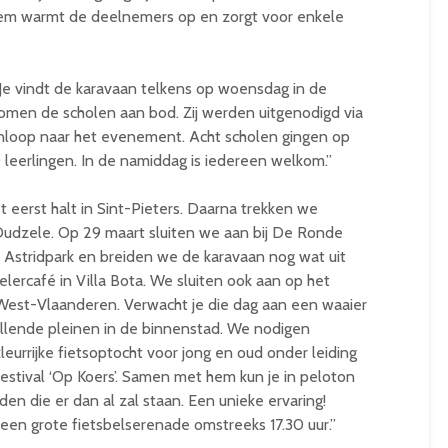
hem warmt de deelnemers op en zorgt voor enkele
“Je vindt de karavaan telkens op woensdag in de
men de scholen aan bod. Zij werden uitgenodigd via
aanloop naar het evenement. Acht scholen gingen op
leerlingen. In de namiddag is iedereen welkom.”
 eerst halt in Sint-Pieters. Daarna trekken we
n Dudzele. Op 29 maart sluiten we aan bij De Ronde
 Astridpark en breiden we de karavaan nog wat uit
lercafé in Villa Bota. We sluiten ook aan op het
e West-Vlaanderen. Verwacht je die dag aan een waaier
hillende pleinen in de binnenstad. We nodigen
leurrijke fietsoptocht voor jong en oud onder leiding
estival ‘Op Koers’. Samen met hem kun je in peloton
en die er dan al zal staan. Een unieke ervaring!
en grote fietsbelserenade omstreeks 17.30 uur.”