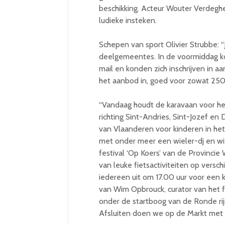
beschikking. Acteur Wouter Verdeg
ludieke insteken.
Schepen van sport Olivier Strubbe: 
deelgemeentes. In de voormiddag ko
mail en konden zich inschrijven in 
het aanbod in, goed voor zowat 250 
“Vandaag houdt de karavaan voor het
richting Sint-Andries, Sint-Jozef e
van Vlaanderen voor kinderen in het
met onder meer een wieler-dj en wie
festival ‘Op Koers’ van de Provinci
van leuke fietsactiviteiten op versc
iedereen uit om 17.00 uur voor een k
van Wim Opbrouck, curator van het f
onder de startboog van de Ronde rijd
Afsluiten doen we op de Markt met e