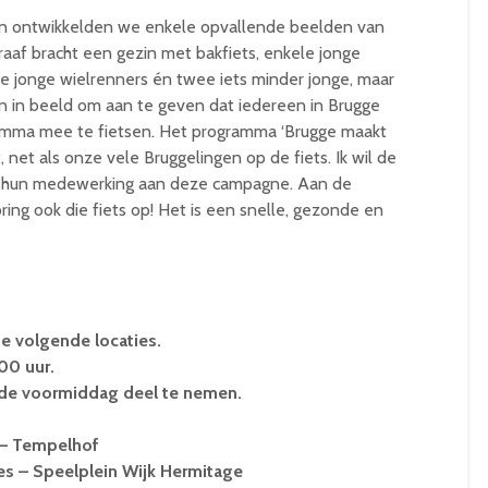
n ontwikkelden we enkele opvallende beelden van
raaf bracht een gezin met bakfiets, enkele jonge
e jonge wielrenners én twee iets minder jonge, maar
n in beeld om aan te geven dat iedereen in Brugge
mma mee te fietsen. Het programma ‘Brugge maakt
, net als onze vele Bruggelingen op de fiets. Ik wil de
r hun medewerking aan deze campagne. Aan de
pring ook die fiets op! Het is een snelle, gezonde en
e volgende locaties.
00 uur.
 de voormiddag deel te nemen.
 – Tempelhof
es – Speelplein Wijk Hermitage