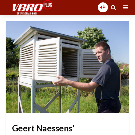
Geert Naessens’