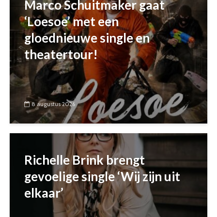
Marco Schuitmaker gaat
‘Loesoe’ met een
gloednieuwe single en
theatertour!
8 augustus 2026
Richelle Brink brengt
gevoelige single ‘Wij zijn uit
elkaar’