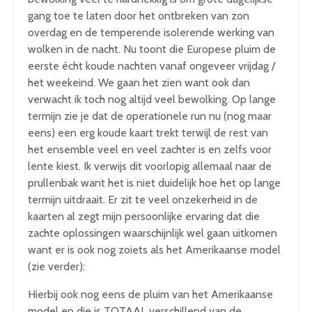
gang toe te laten door het ontbreken van zon
overdag en de temperende isolerende werking van
wolken in de nacht. Nu toont die Europese pluim de
eerste écht koude nachten vanaf ongeveer vrijdag /
het weekeind. We gaan het zien want ook dan
verwacht ik toch nog altijd veel bewolking. Op lange
termijn zie je dat de operationele run nu (nog maar
eens) een erg koude kaart trekt terwijl de rest van
het ensemble veel en veel zachter is en zelfs voor
lente kiest. Ik verwijs dit voorlopig allemaal naar de
prullenbak want het is niet duidelijk hoe het op lange
termijn uitdraait. Er zit te veel onzekerheid in de
kaarten al zegt mijn persoonlijke ervaring dat die
zachte oplossingen waarschijnlijk wel gaan uitkomen
want er is ook nog zoiets als het Amerikaanse model
(zie verder):
Hierbij ook nog eens de pluim van het Amerikaanse
model en die is TOTAAL verschillend van de