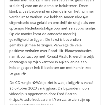
samen met Rick Lammers een liedje had geschreven
stelde hij voor om de demo te beluisteren. Deze
klonk al veelbelovend en stemde in om het nummer
verder uit te werken. We hebben samen idee�n
uitgewisseld qua geluid en omschrijf de single als een
uptempo Nederlandstalige pop met een volks randje.
Op die manier komt de aandacht meer bij
gezelligheid te liggen. De tekst is bovendien
gemakkelijk mee te zingen. Vanwege de vele
positieve verhalen over Rood-Hit-Blauwproducties
nam ik contact op met Ronald Visch. Ik werd hartelijk
ontvangen op z�n kantoor in Nijkerk en na een
helder gesprek heb ik besloten om met hem in zee
te gaan.�
De CD-single �Wat je ziet is wat je krijgt� is vanaf
25 oktober 2023 verkrijgbaar. De bijzonder mooie
videoclip is opgenomen door Fred Baaren
(https://studiofredbaaren.nl/) en zal te zien zijn op