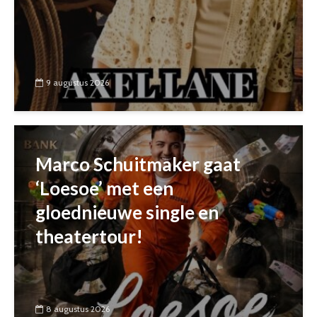
9 augustus 2026
Marco Schuitmaker gaat
‘Loesoe’ met een
gloednieuwe single en
theatertour!
8 augustus 2026