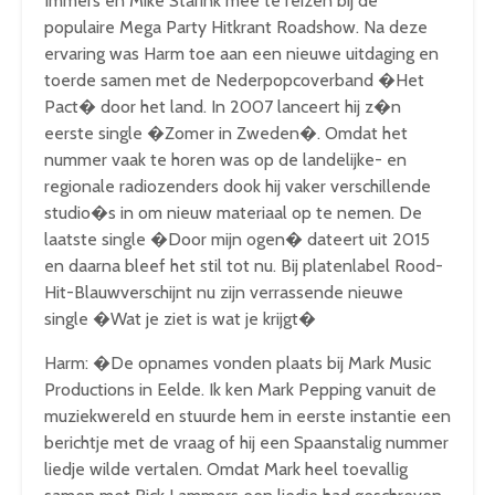
Immers en Mike Starink mee te reizen bij de
populaire Mega Party Hitkrant Roadshow. Na deze
ervaring was Harm toe aan een nieuwe uitdaging en
toerde samen met de Nederpopcoverband �Het
Pact� door het land. In 2007 lanceert hij z�n
eerste single �Zomer in Zweden�. Omdat het
nummer vaak te horen was op de landelijke- en
regionale radiozenders dook hij vaker verschillende
studio�s in om nieuw materiaal op te nemen. De
laatste single �Door mijn ogen� dateert uit 2015
en daarna bleef het stil tot nu. Bij platenlabel Rood-
Hit-Blauwverschijnt nu zijn verrassende nieuwe
single �Wat je ziet is wat je krijgt�
Harm: �De opnames vonden plaats bij Mark Music
Productions in Eelde. Ik ken Mark Pepping vanuit de
muziekwereld en stuurde hem in eerste instantie een
berichtje met de vraag of hij een Spaanstalig nummer
liedje wilde vertalen. Omdat Mark heel toevallig