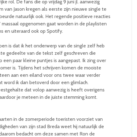
ke rol. De fans die op vrijdag 9 juni jl. aanwezig
um van Jason kregen als eerste zijn nieuwe single te
eurde natuurlijk ook. Het regende positieve reacties
h’ massaal opgenomen gaat worden in de playlisten
s en uiteraard ook op Spotify.
 ben is dat ik het onderwerp van de single zelf heb
ste gedeelte van de tekst zelf geschreven die
een paar kleine puntjes is aangepast. Ik zing over
zomer is. Tijdens het schrijven komen de mooiste
teen aan een eiland voor ons twee waar verder
 word ik dan betoverd door een glimlach.
feestgehalte dat volop aanwezig is heeft overigens
waardoor je meteen in de juiste stemming komt.
arten in de zomerperiode toeristen voorziet van
digheden van zijn stad Breda weet hij natuurlijk de
ft daarom bedacht om deze samen met Ron de