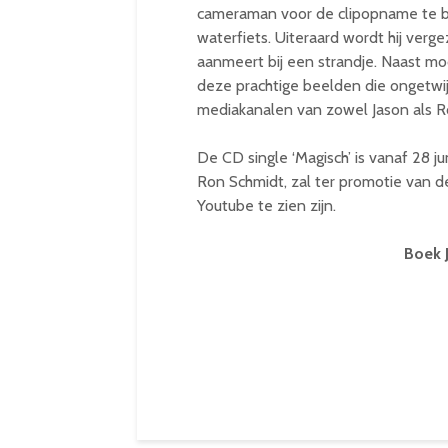
cameraman voor de clipopname te b
waterfiets. Uiteraard wordt hij ver
aanmeert bij een strandje. Naast moo
deze prachtige beelden die ongetwij
mediakanalen van zowel Jason als R
De CD single ‘Magisch’ is vanaf 28 j
Ron Schmidt, zal ter promotie van de
Youtube te zien zijn.
Boek J