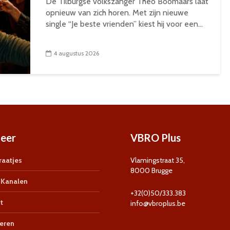
De Tilburgse volkszanger Theo Boomaars laat
opnieuw van zich horen. Met zijn nieuwe
single “Je beste vrienden” kiest hij voor een...
4 augustus 2026
eer
VBRO Plus
aatjes
Vlamingstraat 35,
8000 Brugge
Kanalen
+32(0)50/333.383
t
info@vbroplus.be
eren