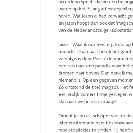
accordeon speelt daarin een belangrij
waren op het 5-jarig artiestenjubile
horen. Wat Jason al had verwacht geb
en Jason hoopt dan ook dat ‘Magisc
van de Nederlandstalige radiostation
Jason: ‘Waar ik ook heel erg trots op
bedacht. Daarnaast heb ik het groot
vervolgens door Pascal de Vormer op 
een reis naar een paradijs waar het 
dromen naar boven. Dan denk ik me
niemand is. Op een gegeven moment
Zo ontstond de titel ‘Magisch’. Het 
een vrolijk zomers tintje gekregen 
Dat past wel in mijn straatje.’
Omdat Jason als schipper van rondva
allerlei informatie over bezienswaar
mooiste plekjes te vinden. Hij hee