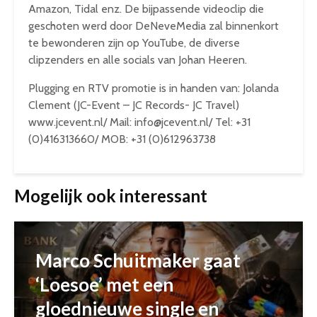
Amazon, Tidal enz. De bijpassende videoclip die
geschoten werd door DeNeveMedia zal binnenkort
te bewonderen zijn op YouTube, de diverse
clipzenders en alle socials van Johan Heeren.
Plugging en RTV promotie is in handen van: Jolanda
Clement (JC-Event – JC Records- JC Travel)
www.jcevent.nl/ Mail: info@jcevent.nl/ Tel: +31
(0)416313660/ MOB: +31 (0)612963738
Mogelijk ook interessant
Marco Schuitmaker gaat
‘Loesoe’ met een
gloednieuwe single en