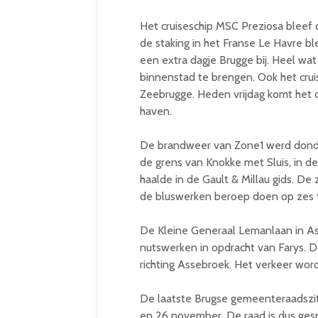
Het cruiseschip MSC Preziosa bleef
de staking in het Franse Le Havre bl
een extra dagje Brugge bij. Heel wa
binnenstad te brengen. Ook het cr
Zeebrugge. Heden vrijdag komt het 
haven.
De brandweer van Zone1 werd dond
de grens van Knokke met Sluis, in d
haalde in de Gault & Millau gids. De
de bluswerken beroep doen op zes t
De Kleine Generaal Lemanlaan in Ass
nutswerken in opdracht van Farys. Do
richting Assebroek. Het verkeer wor
De laatste Brugse gemeenteraadszit
en 26 november. De raad is dus gesp