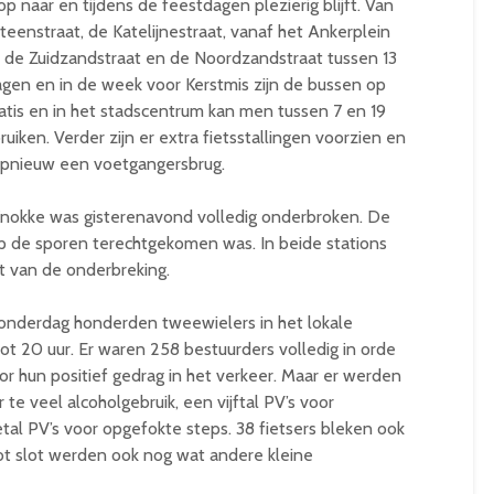
p naar en tijdens de feestdagen plezierig blijft. Van
eenstraat, de Katelijnestraat, vanaf het Ankerplein
, de Zuidzandstraat en de Noordzandstraat tussen 13
gen en in de week voor Kerstmis zijn de bussen op
atis en in het stadscentrum kan men tussen 7 en 19
uiken. Verder zijn er extra fietsstallingen voorzien en
 opnieuw een voetgangersbrug.
Knokke was gisterenavond volledig onderbroken. De
p de sporen terechtgekomen was. In beide stations
t van de onderbreking.
donderdag honderden tweewielers in het lokale
ot 20 uur. Er waren 258 bestuurders volledig in orde
or hun positief gedrag in het verkeer. Maar er werden
te veel alcoholgebruik, een vijftal PV’s voor
al PV’s voor opgefokte steps. 38 fietsers bleken ook
tot slot werden ook nog wat andere kleine