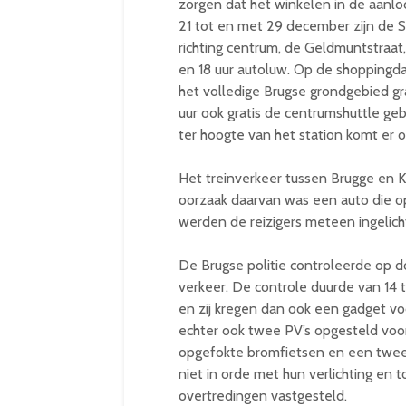
zorgen dat het winkelen in de aanloo
21 tot en met 29 december zijn de St
richting centrum, de Geldmuntstraat
en 18 uur autoluw. Op de shoppingda
het volledige Brugse grondgebied gr
uur ook gratis de centrumshuttle gebr
ter hoogte van het station komt er
Het treinverkeer tussen Brugge en 
oorzaak daarvan was een auto die o
werden de reizigers meteen ingelich
De Brugse politie controleerde op 
verkeer. De controle duurde van 14 t
en zij kregen dan ook een gadget vo
echter ook twee PV’s opgesteld voor 
opgefokte bromfietsen en een tweet
niet in orde met hun verlichting en 
overtredingen vastgesteld.