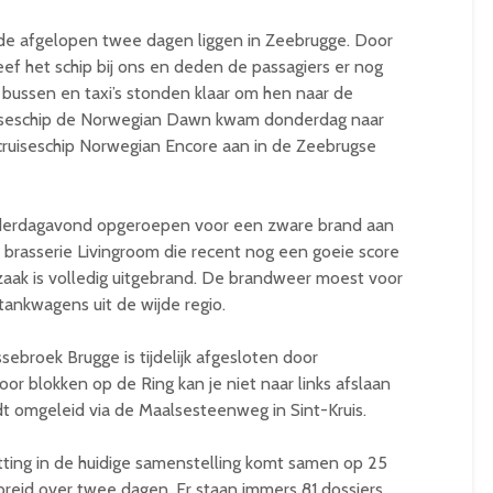
 de afgelopen twee dagen liggen in Zeebrugge. Door
eef het schip bij ons en deden de passagiers er nog
t bussen en taxi’s stonden klaar om hen naar de
uiseschip de Norwegian Dawn kwam donderdag naar
cruiseschip Norwegian Encore aan in de Zeebrugse
erdagavond opgeroepen voor een zware brand aan
e brasserie Livingroom die recent nog een goeie score
 zaak is volledig uitgebrand. De brandweer moest voor
ankwagens uit de wijde regio.
ebroek Brugge is tijdelijk afgesloten door
or blokken op de Ring kan je niet naar links afslaan
dt omgeleid via de Maalsesteenweg in Sint-Kruis.
ting in de huidige samenstelling komt samen op 25
reid over twee dagen. Er staan immers 81 dossiers