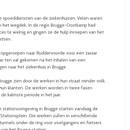
e spoeddiensten van de ziekenhuizen. Velen waren
n het wegdek. In de regio Brugge-Oostkamp had
es te weinig en gingen ze de hulp inroepen van het
etten.
opgeroepen naar Ruddervoorde voor een zwaar
ar ten val gekomen na het inhalen van een
en naar het ziekenhuis in Brugge.
Brugge zien door de werken in hun straat minder volk.
r hun klanten. De werken worden in twee fasen
de kalmste periode in het jaar.
e stationsomgeving in Brugge starten vandaag de
Stationsplein. Die werken zullen in verschillende
unnels onder de ring voor voetgangers en fietsers
 van het Brugse station.