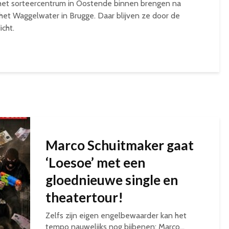
r het sorteercentrum in Oostende binnen brengen na
het Waggelwater in Brugge. Daar blijven ze door de
cht.
Marco Schuitmaker gaat
‘Loesoe’ met een
gloednieuwe single en
theatertour!
Zelfs zijn eigen engelbewaarder kan het
tempo nauwelijks nog bijbenen: Marco...