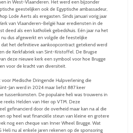
nen in West-Vlaanderen. Het werd een bijzonder
ptische geestelijken ook de Egyptische ambassadeur,
p Lode Aerts als eregasten. Sinds januari vorig jaar
Kerk van Vlaanderen-België haar erediensten in de
nst deed als een katholiek gebedshuis. Eén jaar na het
s nu dus afgewerkt en volgde de feestelijke
23 dat het definitieve aankoopcontract getekend werd
n de Kerkfabriek van Sint-Kristoffel. De Brugse
g van deze nieuwe kerk een symbool voor hoe Brugge
 voor de kracht van diversiteit.
t voor Medische Dringende Hulpverlening die
Sint-Jan werd in 2024 maar liefst 887 keer
e tussenkomsten. De populaire heli was trouwens in
uwe reeks Helden van Hier op VTM. Deze
eel gefinancierd door de overheid maar kan na al die
enen op heel wat financiële steun van kleine en grotere
eek nog een cheque van Inner Wheel Brugge. Wat
 Heli nu al enkele jaren rekenen op de sponsoring