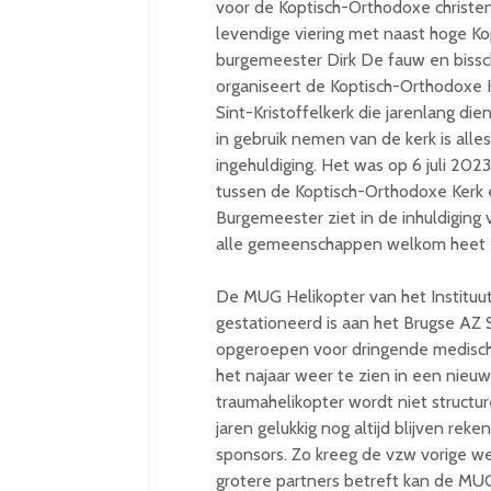
voor de Koptisch-Orthodoxe christe
levendige viering met naast hoge Ko
burgemeester Dirk De fauw en bisscho
organiseert de Koptisch-Orthodoxe 
Sint-Kristoffelkerk die jarenlang die
in gebruik nemen van de kerk is alle
ingehuldiging. Het was op 6 juli 20
tussen de Koptisch-Orthodoxe Kerk e
Burgemeester ziet in de inhuldigin
alle gemeenschappen welkom heet en
De MUG Helikopter van het Instituu
gestationeerd is aan het Brugse AZ 
opgeroepen voor dringende medisch
het najaar weer te zien in een nie
traumahelikopter wordt niet structur
jaren gelukkig nog altijd blijven rek
sponsors. Zo kreeg de vzw vorige w
grotere partners betreft kan de MUG