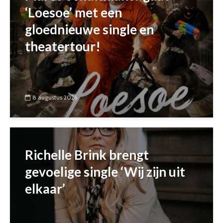
‘Loesoe’ met een
gloednieuwe single en
theatertour!
8 augustus 2026
Richelle Brink brengt
gevoelige single ‘Wij zijn uit
elkaar’