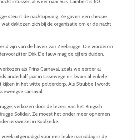
cht intussen al weer naar huis. Lambert is 80.
ge steunt de nachtopvang. Ze gaven een cheque
 wat daklozen zich bij de organisatie om er de nacht
kend zijn van de haven van Zeebrugge. Die worden in
rvoorzitter Dirk De fauw mag de cijfers duiden.
verkozen als Prins Carnaval, zoals we eerder al
nds anderhalf jaar in Lissewege en kwam al enkele
 kijken in het witte polderdorp. Als Strubbe I wordt
isseweegse carnaval.
rugge, verkozen door de lezers van het Brugsch
 Brugge Solidair. Ze moest het onder meer opnemen
denierswinkel in Koolkerke.
e week uitgenodigd voor een leuke namiddag in de