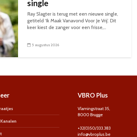
single
Ray Slagter is terug met een nieuwe single,
getiteld ‘Ik Maak Vanavond Voor Je Vrij’. Dit
keer kiest de zanger voor een frisse,...
5 augustus 2026
eer
VBRO Plus
aatjes
Vlamingstraat 35,
8000 Brugge
Kanalen
+32(0)50/333.383
t
info@vbroplus.be