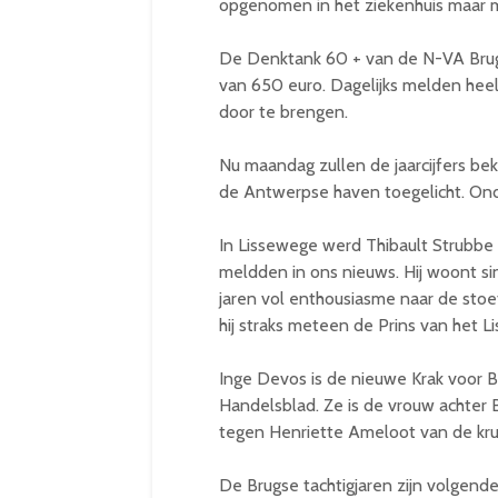
opgenomen in het ziekenhuis maar mo
De Denktank 60 + van de N-VA Brug
van 650 euro. Dagelijks melden heel
door te brengen.
Nu maandag zullen de jaarcijfers be
de Antwerpse haven toegelicht. Onde
In Lissewege werd Thibault Strubbe 
meldden in ons nieuws. Hij woont si
jaren vol enthousiasme naar de stoet
hij straks meteen de Prins van het L
Inge Devos is de nieuwe Krak voor B
Handelsblad. Ze is de vrouw achter
tegen Henriette Ameloot van de krui
De Brugse tachtigjaren zijn volgend