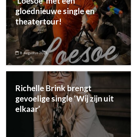
‘Loesoe’ met een
gloednieuwe single en
theatertour!
8 augustus 2026
Richelle Brink brengt
gevoelige single ‘Wij zijn uit
elkaar’