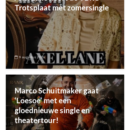
Trotsplaat met zomersingle
9 augustus 2026
Marco Schuitmaker gaat
‘Loesoe’ met een
gloednieuwe single en
theatertour!