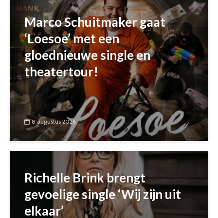
Marco Schuitmaker gaat
‘Loesoe’ met een
gloednieuwe single en
theatertour!
8 augustus 2026
Richelle Brink brengt
gevoelige single ‘Wij zijn uit
elkaar’