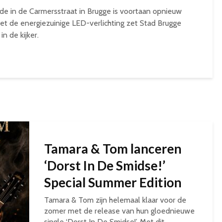
de in de Carmersstraat in Brugge is voortaan opnieuw
Met de energiezuinige LED-verlichting zet Stad Brugge
n de kijker.
Tamara & Tom lanceren
‘Dorst In De Smidse!’
Special Summer Edition
Tamara & Tom zijn helemaal klaar voor de
zomer met de release van hun gloednieuwe
single ‘Dorst In De Smidse!’. Met dit...