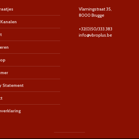
aatjes
Vlamingstraat 35,
8000 Brugge
Kanalen
+32(0)50/333.383
t
info@vbroplus.be
eren
op
imer
y Statement
ct
verklaring