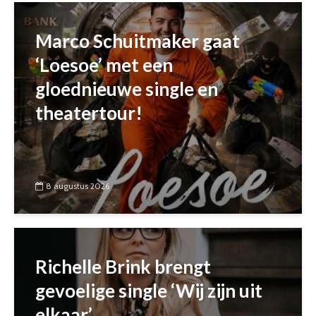
Marco Schuitmaker gaat
‘Loesoe’ met een
gloednieuwe single en
theatertour!
8 augustus 2026
Richelle Brink brengt
gevoelige single ‘Wij zijn uit
elkaar’