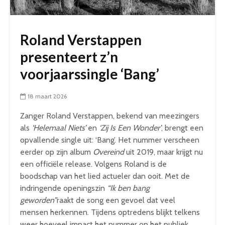
Roland Verstappen
presenteert z’n
voorjaarssingle ‘Bang’
18 maart 2026
Zanger Roland Verstappen, bekend van meezingers
als
‘Helemaal Niets’
en
‘Zij Is Een Wonder’
, brengt een
opvallende single uit: ‘Bang’. Het nummer verscheen
eerder op zijn album
Overeind
uit 2019, maar krijgt nu
een officiële release. Volgens Roland is de
boodschap van het lied actueler dan ooit. Met de
indringende openingszin
“Ik ben bang
geworden”
raakt de song een gevoel dat veel
mensen herkennen. Tijdens optredens blijkt telkens
weer hoeveel impact het nummer op het publiek