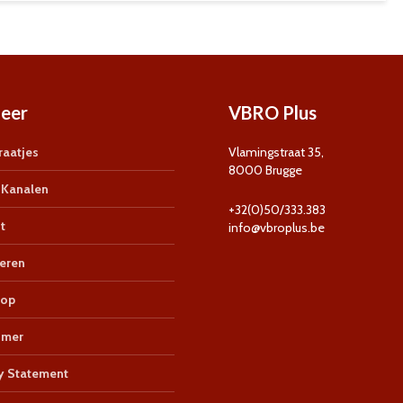
eer
VBRO Plus
aatjes
Vlamingstraat 35,
8000 Brugge
Kanalen
+32(0)50/333.383
t
info@vbroplus.be
eren
op
imer
y Statement