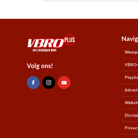
Navig
Weerpr
Volg ons!
VBRO-
Playlis
Advert
Websh
Discla
Privac