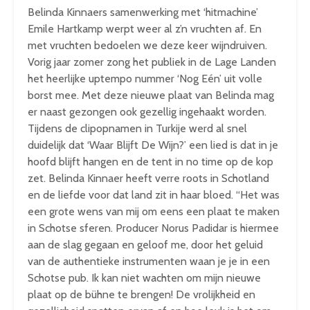
Belinda Kinnaers samenwerking met ‘hitmachine’
Emile Hartkamp werpt weer al z’n vruchten af. En
met vruchten bedoelen we deze keer wijndruiven.
Vorig jaar zomer zong het publiek in de Lage Landen
het heerlijke uptempo nummer ‘Nog Eén’ uit volle
borst mee. Met deze nieuwe plaat van Belinda mag
er naast gezongen ook gezellig ingehaakt worden.
Tijdens de clipopnamen in Turkije werd al snel
duidelijk dat ‘Waar Blijft De Wijn?’ een lied is dat in je
hoofd blijft hangen en de tent in no time op de kop
zet. Belinda Kinnaer heeft verre roots in Schotland
en de liefde voor dat land zit in haar bloed. “Het was
een grote wens van mij om eens een plaat te maken
in Schotse sferen. Producer Norus Padidar is hiermee
aan de slag gegaan en geloof me, door het geluid
van de authentieke instrumenten waan je je in een
Schotse pub. Ik kan niet wachten om mijn nieuwe
plaat op de bühne te brengen! De vrolijkheid en