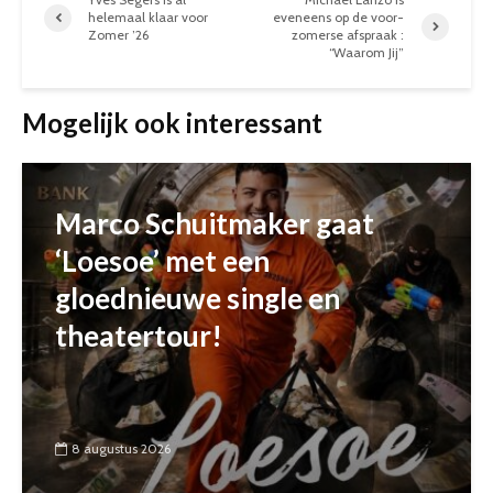
helemaal klaar voor
eveneens op de voor-
Zomer ’26
zomerse afspraak :
“Waarom Jij”
Mogelijk ook interessant
Marco Schuitmaker gaat
‘Loesoe’ met een
gloednieuwe single en
theatertour!
8 augustus 2026