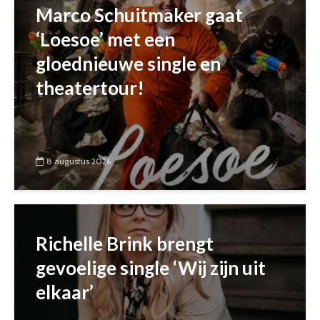
Marco Schuitmaker gaat
‘Loesoe’ met een
gloednieuwe single en
theatertour!
8 augustus 2026
Richelle Brink brengt
gevoelige single ‘Wij zijn uit
elkaar’