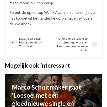
maar vooral: puur en eerlijk!
Zo ook de op en top West-Vlaamse zomersingle van
het koppel uit het landelijke dorpje Gijverinkhove in
de Westhoek.
Natasja en Edwin
Grad Damen tekent bij
hebben de VBRO-
Smaragd Music en
Trotsplaat
keert terug met nieuwe
single
Mogelijk ook interessant
Marco Schuitmaker gaat
‘Loesoe’ met een
gloednieuwe single en