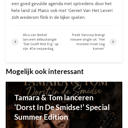
een goed gevulde agenda met optredens door het
hele land zal Maico ook met ‘Geniet Van Het Leven’
zich wederom flink in de kijker spelen.
Alco van Berkel
Freek Vanrooy brengt
lanceert debuutsingle
nieuwe single uit: “Het
“Dat Geeft Niet Erg” op
mooiste moet nog
zijn 40e verjaardag
komen”
Mogelijk ook interessant
Tamara & Tom lanceren
‘Dorst In De Smidse!’ Special
Summer Edition