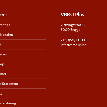
eer
VBRO Plus
aatjes
Vlamingstraat 35,
8000 Brugge
Kanalen
+32(0)50/333.383
t
info@vbroplus.be
eren
op
imer
y Statement
ct
verklaring