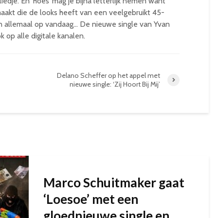
iedje. En ‘hoes’ mag je bijna letterlijk nemen want
maakt die de looks heeft van een veelgebruikt 45-
kan allemaal op vandaag… De nieuwe single van Yvan
ok op alle digitale kanalen.
Delano Scheffer op het appel met
nieuwe single: ‘Zij Hoort Bij Mij’
Marco Schuitmaker gaat
‘Loesoe’ met een
gloednieuwe single en