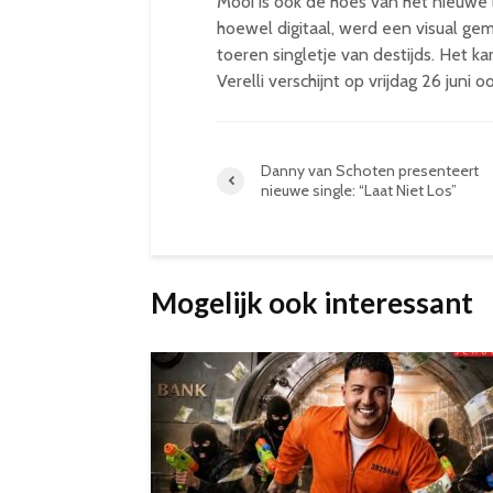
Mooi is ook de hoes van het nieuwe l
hoewel digitaal, werd een visual ge
toeren singletje van destijds. Het 
Verelli verschijnt op vrijdag 26 juni o
Danny van Schoten presenteert
nieuwe single: “Laat Niet Los”
Mogelijk ook interessant