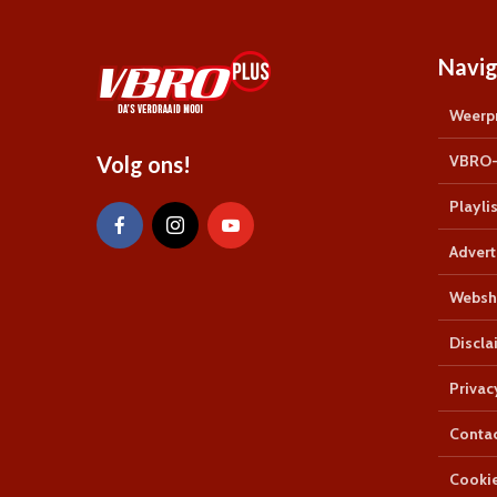
Navig
Weerpr
Volg ons!
VBRO-
Playlis
Advert
Websh
Discla
Privac
Conta
Cookie