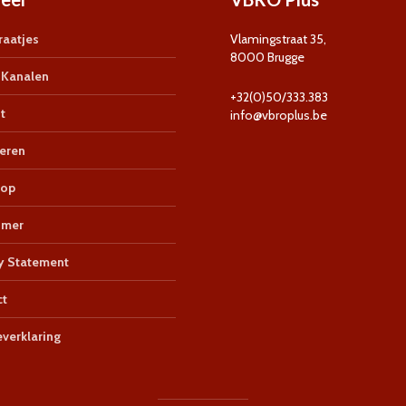
aatjes
Vlamingstraat 35,
8000 Brugge
Kanalen
+32(0)50/333.383
t
info@vbroplus.be
eren
op
imer
y Statement
ct
verklaring