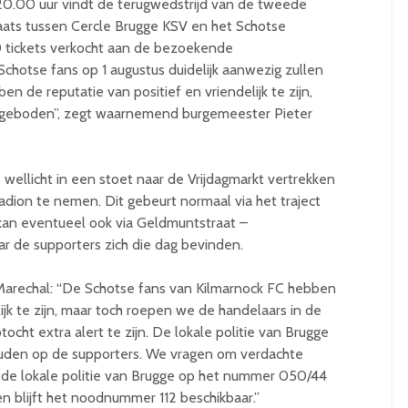
0.00 uur vindt de terugwedstrijd van de tweede
ats tussen Cercle Brugge KSV en het Schotse
00 tickets verkocht aan de bezoekende
chotse fans op 1 augustus duidelijk aanwezig zullen
en de reputatie van positief en vriendelijk te zijn,
jd geboden”, zegt waarnemend burgemeester Pieter
 wellicht in een stoet naar de Vrijdagmarkt vertrekken
adion te nemen. Dit gebeurt normaal via het traject
kan eventueel ook via Geldmuntstraat –
ar de supporters zich die dag bevinden.
rechal: “De Schotse fans van Kilmarnock FC hebben
lijk te zijn, maar toch roepen we de handelaars in de
ocht extra alert te zijn. De lokale politie van Brugge
ouden op de supporters. We vragen om verdachte
n de lokale politie van Brugge op het nummer 050/44
 blijft het noodnummer 112 beschikbaar.”