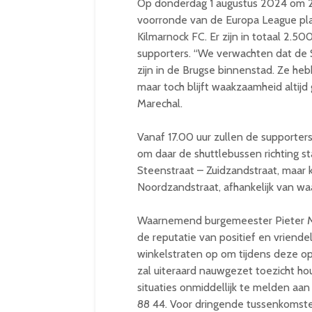
Op donderdag 1 augustus 2024 om 2
voorronde van de Europa League pla
Kilmarnock FC. Er zijn in totaal 2.5
supporters. “We verwachten dat de S
zijn in de Brugse binnenstad. Ze hebb
maar toch blijft waakzaamheid alti
Marechal.
Vanaf 17.00 uur zullen de supporters
om daar de shuttlebussen richting st
Steenstraat – Zuidzandstraat, maar 
Noordzandstraat, afhankelijk van wa
Waarnemend burgemeester Pieter Ma
de reputatie van positief en vriende
winkelstraten op om tijdens deze opt
zal uiteraard nauwgezet toezicht h
situaties onmiddellijk te melden aa
88 44. Voor dringende tussenkomsten