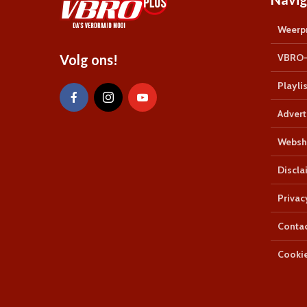
Weerpr
Volg ons!
VBRO-
Playlis
Advert
Websh
Discla
Privac
Conta
Cookie