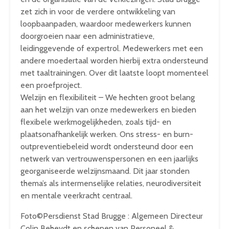
zet zich in voor de verdere ontwikkeling van
loopbaanpaden, waardoor medewerkers kunnen
doorgroeien naar een administratieve,
leidinggevende of expertrol. Medewerkers met een
andere moedertaal worden hierbij extra ondersteund
met taaltrainingen. Over dit laatste loopt momenteel
een proefproject.
Welzijn en flexibiliteit – We hechten groot belang
aan het welzijn van onze medewerkers en bieden
flexibele werkmogelijkheden, zoals tijd- en
plaatsonafhankelijk werken. Ons stress- en burn-
outpreventiebeleid wordt ondersteund door een
netwerk van vertrouwenspersonen en een jaarlijks
georganiseerde welzijnsmaand. Dit jaar stonden
thema’s als intermenselijke relaties, neurodiversiteit
en mentale veerkracht centraal.
Foto©Persdienst Stad Brugge : Algemeen Directeur
Colin Beheydt en schepen van Personeel &