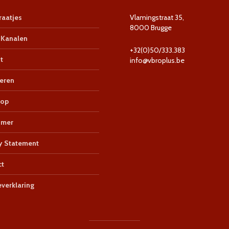
aatjes
Vlamingstraat 35,
8000 Brugge
Kanalen
+32(0)50/333.383
t
info@vbroplus.be
eren
op
imer
y Statement
ct
verklaring