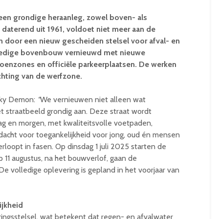
 een grondige heraanleg, zowel boven- als
 daterend uit 1961, voldoet niet meer aan de
 door een nieuw gescheiden stelsel voor afval- en
lledige bovenbouw vernieuwd met nieuwe
roenzones en officiële parkeerplaatsen. De werken
ichting van de werfzone.
nky Demon:
“
We vernieuwen niet alleen wat
t straatbeeld grondig aan. Deze straat wordt
g en morgen, met kwaliteitsvolle voetpaden,
dacht voor toegankelijkheid voor jong, oud én mensen
loopt in fasen. Op dinsdag 1 juli 2025 starten de
1 augustus, na het bouwverlof, gaan de
e volledige oplevering is gepland in het voorjaar van
ijkheid
eringsstelsel, wat betekent dat regen- en afvalwater