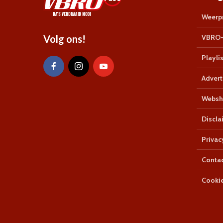
Weerpr
Volg ons!
VBRO-
Playlis
Advert
Websh
Discla
Privac
Conta
Cookie