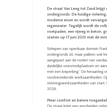
De straat Van Leeg tot Zand krijgt
ondergronds. De huidige riolering,
moderne eisen en wordt vervangen
regenwater. Tegelijk wordt de vo
voetpaden, een rijweg in beton, g
starten op 17 juni 2025 met de inr
Schepen van openbaar domein Fra
ondergronds zit, maar pakken ook he
aangepast aan de noden van vandaa
duidelijke oversteekplaatsen en aan
met een beperking.” De heraanleg ver
voorbereidende werkzaamheden. Op 1
rioleringswerkzaamheden van start. D
2026.
Meer comfort en betere toegankel
De straat krijgt een gescheiden riol