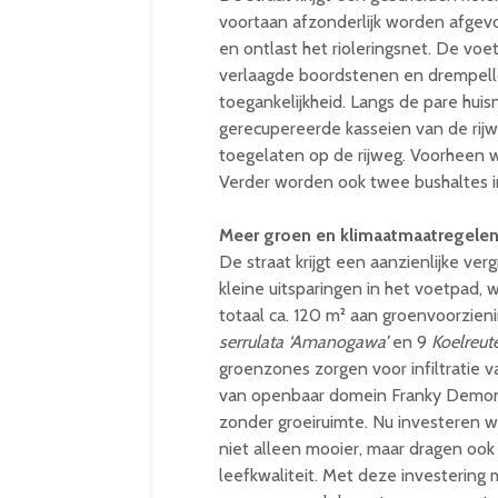
voortaan afzonderlijk worden afgevo
en ontlast het rioleringsnet. De v
verlaagde boordstenen en drempell
toegankelijkheid. Langs de pare hu
gerecupereerde kasseien van de rij
toegelaten op de rijweg. Voorheen w
Verder worden ook twee bushaltes 
Meer groen en klimaatmaatregele
De straat krijgt een aanzienlijke v
kleine uitsparingen in het voetpad, 
totaal ca. 120 m² aan groenvoorzie
serrulata ‘Amanogawa’
en 9
Koelreute
groenzones zorgen voor infiltratie
van openbaar domein Franky Demon:
zonder groeiruimte. Nu investeren 
niet alleen mooier, maar dragen ook
leefkwaliteit. Met deze investerin