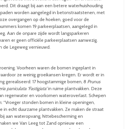
erd. Dit draagt bij aan een betere waterhuishouding
oetpaden worden aangelegd in betonstraatstenen, met
oze overgangen op de hoeken, goed voor de
isnummers komen 19 parkeerplaatsen, aangelegd in
weg. Aan de onpare zijde wordt langsparkeren
aren er geen officiële parkeerplaatsen aanwezig.
in de Legeweg vernieuwd.
n
ergroening. Voorheen waren de bomen ingeplant in
waardoor ze weinig groeikansen kregen. Er wordt er in
ning gerealiseerd: 17 hoogstammige bomen, 8
Prunus
ria paniculata ‘Fastigiata’
in ruime plantvakken. Deze
 van regenwater en voorkomen wateroverlast. Schepen
 “Vroeger stonden bomen in kleine openingen,
we in echt duurzame plantvakken. Ze maken de straat
 bij aan wateropvang, hittebescherming en
g maken we Van Leeg tot Zand opnieuw een