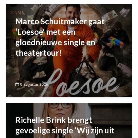
Marco Schuitmaker gaat
‘Loesoe’ met een
gloednieuwe single en
theatertour!
8 augustus 2026
Richelle Brink brengt
gevoelige single ‘Wij zijn uit