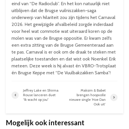
eind van “De Radioclub”. En het kon natuurlijk niet
uitblijven dat de Brugse vuilniszakken-saga
onderwerp van hilariteit zou zijn tijdens het Carnaval
2026. Het gewijzigde afvalbeleid zorgde inderdaad
voor heel wat commotie wat uiteraard koren op de
molen was van de Brugse oppositie. Er kwam zelfs
een extra zitting van de Brugse Gemeenteraad aan
te pas. Carnaval is er ook om de draak te steken met
plaatselijke toestanden en dat wist ook Noenkel Erik
meteen. Deze week is hij alvast én VBRO-Trotsplaat
én Brugse Keppe met “De Vuulbakzakken Samba”!
Jeffrey Lake en Shirma
Maksim & Babet
Rouse lanceren duet
brengen hoopvolle
“Ik wacht op jou”
nieuwe single ‘Hoe Dan
Ook uit’
Mogelijk ook interessant