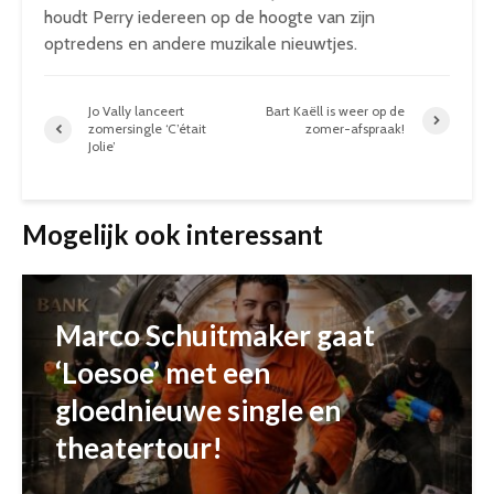
houdt Perry iedereen op de hoogte van zijn
optredens en andere muzikale nieuwtjes.
Jo Vally lanceert
Bart Kaëll is weer op de
zomersingle ‘C’était
zomer-afspraak!
Jolie’
Mogelijk ook interessant
Marco Schuitmaker gaat
‘Loesoe’ met een
gloednieuwe single en
theatertour!