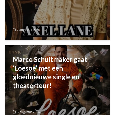
9 augustus 2026
Marco Schuitmaker gaat
‘Loesoe’ met een
gloednieuwe single en
theatertour!
8 augustus 2026