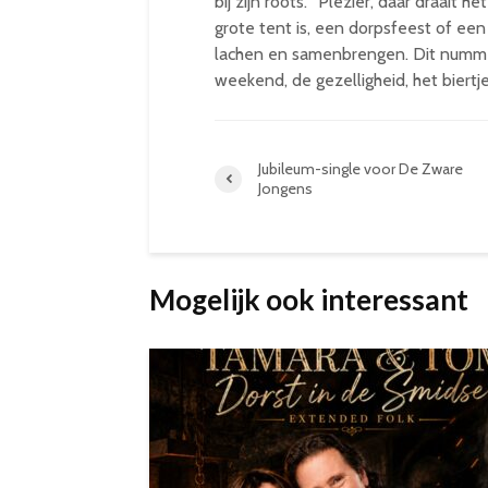
bij zijn roots. “Plezier, daar draait he
grote tent is, een dorpsfeest of e
lachen en samenbrengen. Dit nummer 
weekend, de gezelligheid, het biertj
Jubileum-single voor De Zware
Jongens
Mogelijk ook interessant