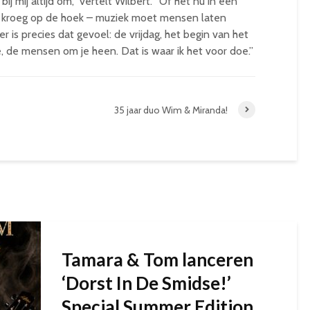
t bij mij altijd om,” vertelt Wilbert. “Of het nu in een
en kroeg op de hoek – muziek moet mensen laten
is precies dat gevoel: de vrijdag, het begin van het
e, de mensen om je heen. Dat is waar ik het voor doe.”
35 jaar duo Wim & Miranda!
Tamara & Tom lanceren
‘Dorst In De Smidse!’
Special Summer Edition