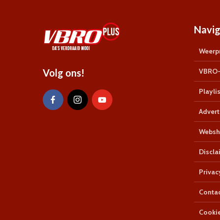
Navig
Weerpr
Volg ons!
VBRO-
Playlis
Advert
Websh
Discla
Privac
Conta
Cookie