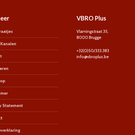
eer
VBRO Plus
aatjes
Vlamingstraat 35,
8000 Brugge
Kanalen
+32(0)50/333.383
t
info@vbroplus.be
eren
op
imer
y Statement
ct
verklaring